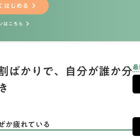
くはじめる
keyboard_arrow_right
ンはこちら
keyboard_arrow_right
割ばかりで、自分が誰か分
最
とき
ぜか疲れている