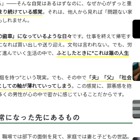
る」——そんな自覚はあるはずなのに、なぜか心がずっと重
まり続けている感覚
。それは、他人から見れば「問題ない家
もしれません。
の歯車」になっているような日々
です。仕事を終えて帰宅す
になれば買い出しや送り迎え。文句は言われない。でも、労
て進んでいく生活の中で、
ふとしたときに“これは誰の人生
庭を持つ”という現実。でも、その中で
「夫」「父」「社会
としての軸が薄れていってしまう
。この感覚に、罪悪感を抱
多くの男性が心の中で密かに感じていることだからです。
常になった先にあるもの
。職場では部下の面倒を見て、家庭では妻と子どもの世話。