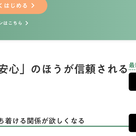
くはじめる
keyboard_arrow_right
ンはこちら
keyboard_arrow_right
安心」のほうが信頼される
最
た
ち着ける関係が欲しくなる